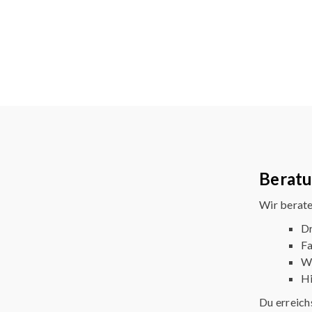
Berat
Wir berate
Dr
F
We
Hi
Du erreich